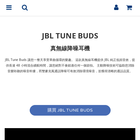
JBL TUNE BUDS
真無線降噪耳機
JBL Tune Buds 讓您一整天享受單曲循環的樂趣。 這款真無線耳機提供 JBL 純正低頻音效，提
供長達 48 小時混合續航時間，讓您絕對不會錯過任何一個節拍。 主動降噪技術可協助您消除
音樂聆聽的噪音幹擾，而雙麥克風通話降噪可有效消除環境噪音，並獲得清晰的通話品質。
購買 JBL TUNE BUDS