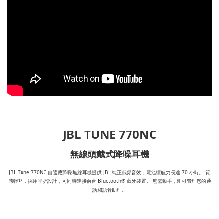
JBL TUNE 770NC
無線頭戴式降噪耳機
JBL Tune 770NC 自適應降噪無線耳機提供 JBL 純正低頻音效，電池續航力長達 70 小時。 質
感輕巧，採用平折設計，可同時連接兩台 Bluetooth® 藍牙裝置。 無需動手，即可管理您的通
話和語音助理。