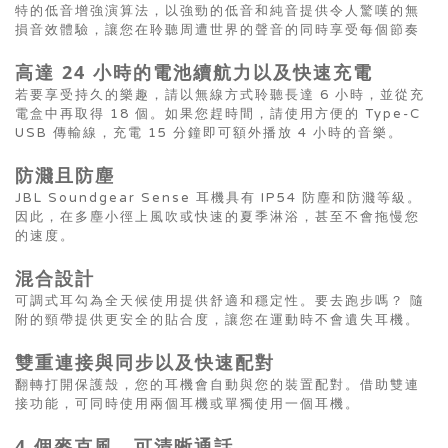
特的低音增強演算法，以強勁的低音和純音提供令人驚嘆的無
損音效體驗，讓您在聆聽周遭世界的聲音的同時享受每個節奏
高達 24 小時的電池續航力以及快速充電
若要享受持久的樂趣，請以無線方式聆聽長達 6 小時，並從充
電盒中再取得 18 個。如果您趕時間，請使用方便的 Type-C
USB 傳輸線，充電 15 分鐘即可額外播放 4 小時的音樂。
防濺且防塵
JBL Soundgear Sense 耳機具有 IP54 防塵和防濺等級。
因此，在多塵小徑上風吹或快速的夏季淋浴，甚至不會拖慢您
的速度。
混合設計
可調式耳勾為全天候使用提供舒適和穩定性。要去跑步嗎？ 隨
附的頸帶提供更安全的貼合度，讓您在運動時不會遺失耳機。
雙重連接與同步以及快速配對
翻轉打開保護殼，您的耳機會自動與您的裝置配對。借助雙連
接功能，可同時使用兩個耳機或單獨使用一個耳機。
4 個麥克風，可清晰通話