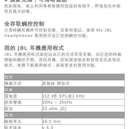
您的朋友、家人和同事都會聽到您說的每個字，即使您在外面
而且風大吵雜。
全存取觸控控制
只需輕觸耳機即可控制音樂、音量和通話。使用 My JBL
Headphones 應用程式自訂您的觸控功能。
我的 JBL 耳機應用程式
JBL 耳機應用程式讓您以自己的方式享受音樂。自訂您的聆聽
體驗和觸控手勢、尋找耳機、控制環境噪音和智慧音訊及視訊
模式。免費下載應用程式，探索更多的實用功能。
類型
佩戴方式
真無線 開放式
音效
靈敏度
112 dB SPL@1 kHz
頻率響應
20Hz – 20kHz
阻抗
32 ohm (Ω)
其他
驅動單元
16.2 mm
藍牙版本
v 5.3