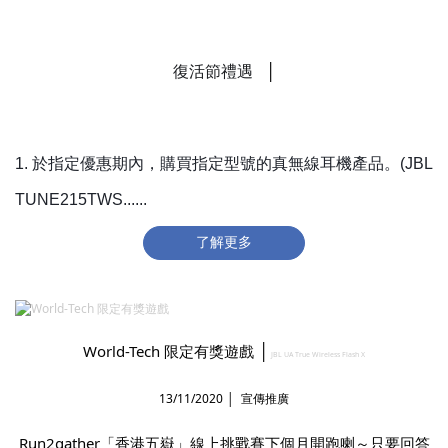
│
復活節禮遇
1. 於指定優惠期內，購買指定型號的真無線耳機產品。(JBL
TUNE215TWS......
了解更多
│
World-Tech 限定有獎遊戲
JBL UA True Wireless Flash X
13/11/2020 │
宣傳推廣
Run2gather「香港五嶽」線上挑戰賽下個月開跑喇～只要回答