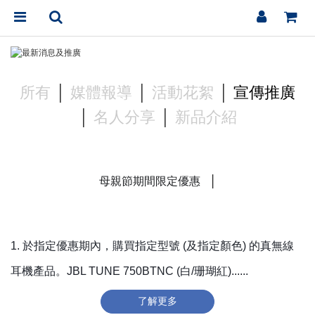
│
│
│
所有
媒體報導
活動花絮
宣傳推廣
│
│
名人分享
新品介紹
│
母親節期間限定優惠
1. 於指定優惠期內，購買指定型號 (及指定顏色) 的真無線
耳機產品。JBL TUNE 750BTNC (白/珊瑚紅)......
了解更多