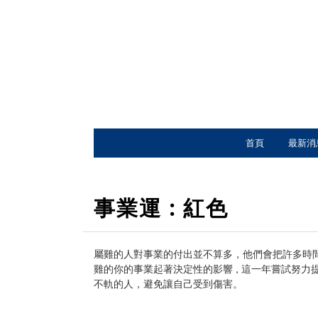
首頁
最新消
事業
運 : 紅色
屬雞的人對事業的付出並不算多，他們會把許多時間
雞的你的事業起著決定性的影響
這一年嘗試努力
，
不軌的人，避免讓自己受到傷害。