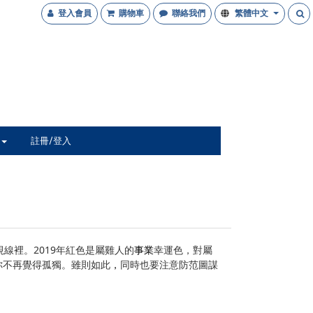
登入會員
購物車
聯絡我們
繁體中文
註冊/登入
線裡。2019年紅色是屬雞人的
事業
幸運色，對屬
你不再覺得孤獨。雖則如此
，
同時也要注意防范圖謀