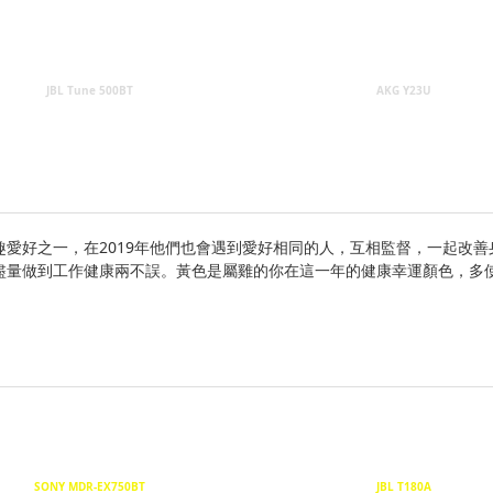
JBL Tune 500BT
AKG Y23U
愛好之一，在2019年他們也會遇到愛好相同的人，互相監督，一起改
盡量做到工作健康兩不誤。黃色是屬雞的你在這一年的健康幸運顏色，多
SONY MDR-EX750BT
JBL T180A