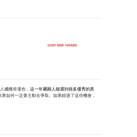
SONY MDR-100ABN
人
感情
幸運色，
這一年屬雞人能遇到很多優秀的異
結果如何一定要主動去爭取。如果錯過了這些機會，