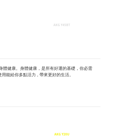
AKG Y45BT
善身體健康。身體健康，是所有好運的基礎，你必需
使用能給你多點活力
帶來更好的生活。
，
AKG Y20U