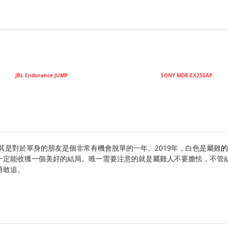
JBL Endurance JUMP
SONY MDR-EX250AP
其是對於單身的朋友是個非常有機會脫單的一年。2019年，白色是屬雞
的
一定能收獲一個美好的結局。唯一需要注意的就是屬雞人不要膽怯，不管
勇敢追。