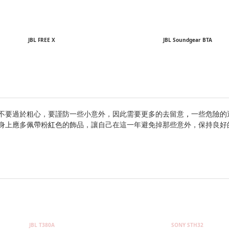
JBL FREE X
JBL Soundgear BTA
不要過於粗心，要謹防一些小意外，因此需要更多的去留意
，
一些危險的
們身上應多佩帶粉
紅
色的飾品，讓自己在這一年避免掉那些意外，保持良好
JBL T380A
SONY STH32