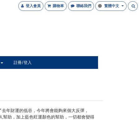
登入會員
購物車
聯絡我們
繁體中文
註冊/登入
了去年財運的低谷，今年將會能夠來個大反彈，
人幫助，加上藍色旺運顏色的幫助，一切都會變得