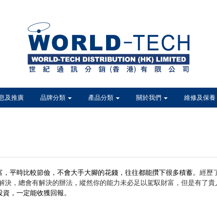
息及推廣
品牌分類
產品分類
關於我們
維修及保養
富，平時比較節儉，不會大手大腳的花錢，往往都能攢下很多積蓄。
經歷
去解決，總會有解決的辦法
，
縱然你的能力未必足以駕馭財富，但是有了貴
投資，一定能收獲回報。