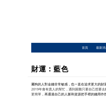
首頁
最新消
財運 : 藍色
屬狗的人對金錢非常敏感，也一直在追求更大的財
2019年會有貴人的幫忙，遇到困難只要自己想要
更簡單
，
再通過自己的人脈和資源把手裡的錢用作