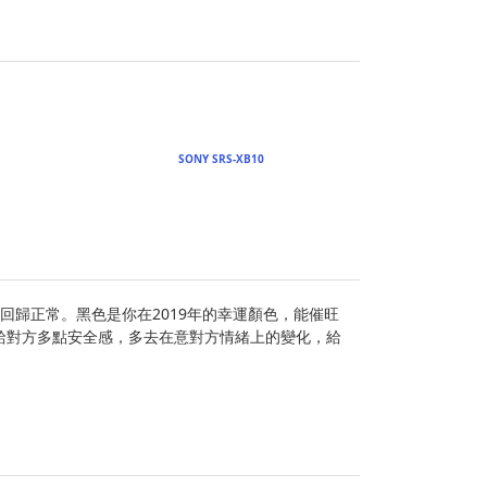
SONY SRS-XB10
回歸正常。黑色是你在2019年的幸運顏色，能催旺
給對方多點安全感，多去在意對方情緒上的變化，給