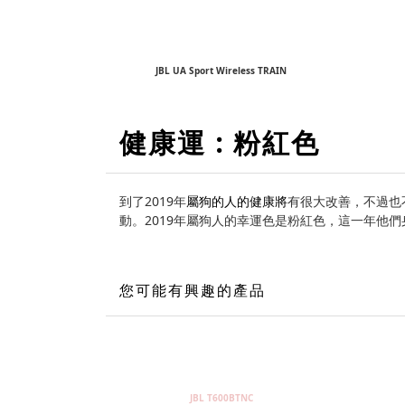
JBL UA Sport Wireless TRAIN
紅
健康運 : 粉
色
到了2019年
屬狗的人的健康將
有很大改善，不過也
動。2019年屬狗人的幸運色是粉紅色，這一年他
您可能有興趣的產品
JBL T600BTNC