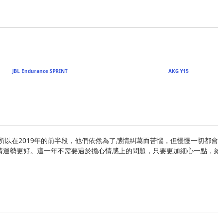
JBL Endurance SPRINT
AKG Y15
所以在2019年的前半段，他們依然為了感情糾葛而苦惱，但慢慢一切都會
情運勢更好。這一年不需要過於擔心情感上的問題，只要更加細心一點，