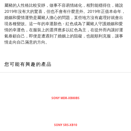
屬豬的人性格比較安靜，做事不容易情緒化，相對能穩得住，雖說
2019年沒有大的驚喜，但也不會有什麼意外。2019年正值本命年，
婚姻和愛情運勢是屬豬人擔心的問題，某些地方沒有處理好就會出
現各種變故。這一年的幸運顏色 - 紅色成為了屬豬人守護婚姻和愛
情的幸運色
，
在服裝上的選擇應多以紅色為主，在從外而內讓好運
氣眷顧自己，即便是遭遇到了婚姻上的阻礙，也能順利克服，讓事
情走向自己滿意的方向。
您可能有興趣的產品
SONY MDR-XB80BS
SONY SRS-XB10