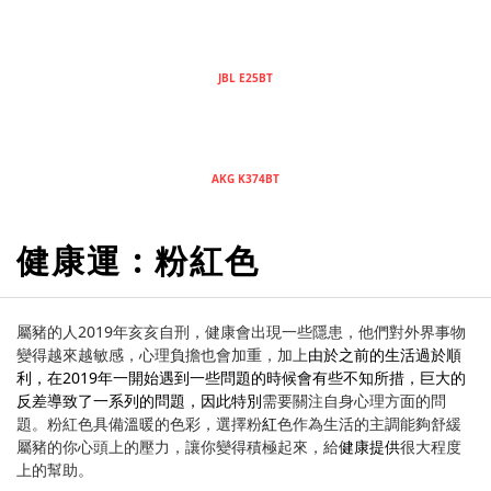
JBL E25BT
AKG K374BT
健康運 : 粉紅色
屬豬的人2019年亥亥自刑，健康會出現一些隱患，他們對外界事物
變得越來越敏感，心理負擔也會加重，加上
由於之前的生活過於順
利，在2019年一開始遇到一些問題的時候會有些不知所措，巨大的
反差導致了一系列的問題
，因此特別
需要關注自身心理方面的問
題。粉紅色具備溫暖的色彩，選擇粉
紅
色作為生活的主調能夠舒緩
屬豬的你心頭上的壓力，讓你變得積極起來，給
健康提供
很大程度
上的幫助。