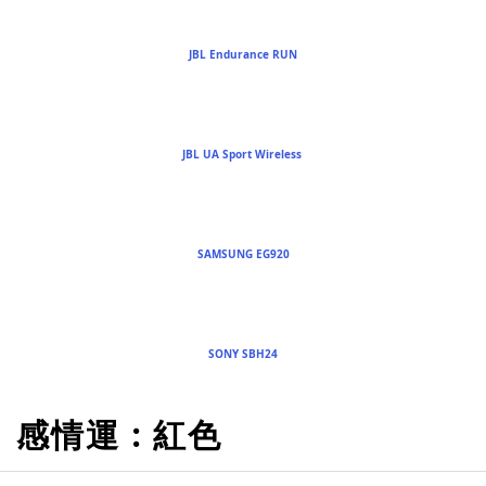
JBL Endurance RUN
JBL UA Sport Wireless
SAMSUNG EG920
SONY SBH24
感情運 : 紅色