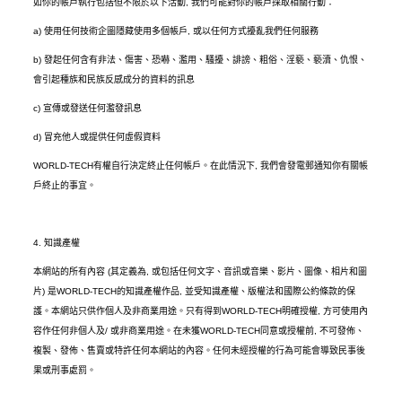
如你的帳戶執行包括但不限於以下活動
,
我們可能對你的帳戶採取相關行動：
a)
使用任何技術企圖隱藏使用多個帳戶
,
或以任何方式擾亂我們任何服務
b)
發起任何含有非法、傷害、恐嚇、濫用、騷擾、誹謗、粗俗、淫褻、褻瀆、仇恨、
會引起種族和民族反感成分的資料的訊息
c)
宣傳或發送任何濫發訊息
d)
冒充他人或提供任何虛假資料
WORLD-TECH
有權自行決定終止任何帳戶。在此情況下
,
我們會發電郵通知你有關帳
戶終止的事宜。
4.
知識產權
本網站的所有內容
(
其定義為
,
或包括任何文字、音訊或音樂、影片、圖像、相片和圖
片
)
是
WORLD-TECH
的知識產權作品
,
並受知識產權、版權法和國際公約條款的保
護。本網站只供作個人及非商業用途。只有得到
WORLD-TECH
明確授權
,
方可使用內
容作任何非個人及
/
或非商業用途。在未獲
WORLD-TECH
同意或授權前
,
不可發佈、
複製、發佈、售賣或特許任何本網站的內容。任何未經授權的行為可能會導致民事後
果或刑事處罰。