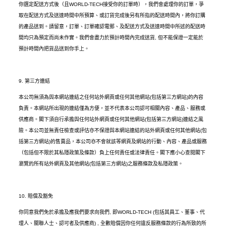
你選定配送方式後（且
WORLD-TECH
接受你的訂單時），我們會處理你的訂單，爭
取在配送方式及送達時間中所預算、或訂貨完成後另有所指的配送時間內，將你訂購
的產品送到。請留意，訂單、訂單確認電郵、及配送方式及送達時間中所述的配送時
間均只為預定而尚未作實。我們會盡力於預計時間內完成送貨
,
但不能保證一定能於
預計時間內把貨品送到你手上。
9.
第三方連結
本公司無須為與本網站連結之任何站外網頁或任何其他網站
(
包括第三方網站
)
的內容
負責。本網站所出現的連結僅為方便，並不代表本公司認可相關內容、產品、服務或
供應商。閣下須自行承擔與任何站外網頁或任何其他網站
(
包括第三方網站
)
連結之風
險。本公司並無責任檢查或評估亦不保證與本網站連結的站外網頁或任何其他網站
(
包
括第三方網站
)
的售賣品，本公司亦不會就該等網頁及網站的行動、內容、產品或服務
（包括但不限於其私隱政策及條款）負上任何責任或法律責任。閣下應小心查閱閣下
瀏覽的所有站外網頁及其他網站
(
包括第三方網站
)
之服務條款及私隱政策。
10.
賠償及豁免
你同意我們免於承擔及應我們要求向我們
,
即
WORLD-TECH (
包括其員工、董事、代
理人、關聯人士、認可者及供應商
) ,
全數賠償因你任何違反服務條款的行為所致的所