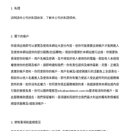
1.
私隱
請閱讀本公司的私隱政策，了解本公司的私隱慣例。
2.
閣下的帳戶
你毋須註冊即可以瀏覽及使用本網站大部分內容，但你可能需要註冊帳戶才能夠進入
及使用本網站提供的部分服務
(
包括購物
)
。假如你選擇於本網站進行註冊，你需要負
責保密你的帳戶、用戶名稱及密碼，及不得容許他人使用你的電腦。假如有人未經授
權使用你的密碼及帳戶，請即時通知我們。你有責任提供及維持最新、完整、正確及
真實的帳戶資料。你同意對你的帳戶、用戶名稱及
/
或密碼進行的活動負上全部責任。
假如你以他人名義進入及使用本網站，即代表你有權力使該人受此處所列的此服務條
款所約束，如你沒有此權力，你同意你受此服務條款約束，為錯誤使用本網站或內容
引致的損害負責。你可以隨時電郵至
info@worldtech.com.hk
要求取消你的帳戶。如
此服務條款遭違反，我們保留權利，毋須通知而按符合我們最大利益的獨有酌情權拒
絕提供服務及
/
或取消帳戶。
3.
禁制事項和違規情況