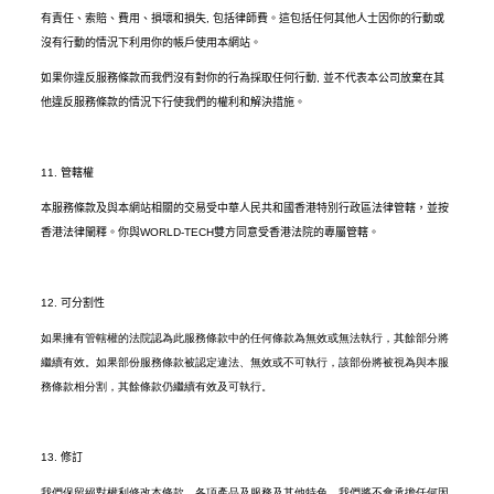
有責任、索賠、費用、損壞和損失
,
包括律師費。這包括任何其他人士因你的行動或
沒有行動的情況下利用你的帳戶使用本網站。
如果你違反服務條款而我們沒有對你的行為採取任何行動
,
並不代表本公司放棄在其
他違反服務條款的情況下行使我們的權利和解決措施。
11.
管轄權
本服務條款及與本網站相關的交易受中華人民共和國香港特別行政區法律管轄，並按
香港法律闡釋。你與
WORLD-TECH
雙方同意受香港法院的專屬管轄。
12.
可分割性
如果擁有管轄權的法院認為此服務條款中的任何條款為無效或無法執行，其餘部分將
繼續有效。如果部份服務條款被認定違法、無效或不可執行，該部份將被視為與本服
務條款相分割，其餘條款仍繼續有效及可執行。
13.
修訂
我們保留絕對權利修改本條款、各項產品及服務及其他特色，我們將不會承擔任何因