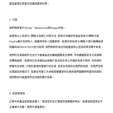
據其處理交易當天的適用匯率計算。
7.
付款
我們接受客戶以
Visa
、
MasterCard
和
Paypal
付款。
如使用以上信用卡
/
轉帳卡及網上付款方法
,
即表示你確認你為該信用卡
/
轉帳卡或
PayPal
帳戶的持有人
,
或獲得持有人授權使用。如果你的信用卡
/
轉帳卡發行機構拒絕
授權向
WORLD-TECH
支付款項
,
我們將對於為任何延遲或停止送貨的情況概不負責。
我們的交易過程符合支付卡產業設定的嚴格國際安全標準
,
令你體驗既安全又有保障
的購物過程。如果你已在本網站註冊帳戶並決定於本公司儲存信用卡資料
,
你的資料
將被完全加密
,
只用於處理你要進行的交易
,
並安全地保存在我們的系統。在我們沒有
出現疏忽的情況下
,
如果任何第三方未經授權獲得你在使用我們服務時所提供的資料
,
我們對你可能遭受的任何損失概不負責。
8.
送貨和取貨
訂單中的產品會透過承運人，配送至你在訂單提供或揀選的地址。如果該配送地址不
正確或不完整，我們不承擔責任。