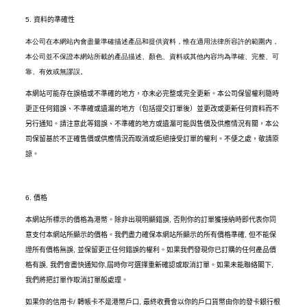
5.
資料的準確性
本公司在本網站內會盡量準確描述產品和提供資料，惟在適用法律所容許的範圍內，
本公司並不保證本網站所載的產品描述、顏色、資料或其他內容均為準確、完整、可
靠、有效或無謬誤。
本網站可能存在誤植或不準確的地方，亦未必完整或完全更新。本公司保留權利隨時
更正任何錯誤、不準確或遺漏的地方（包括提交訂單後）並更改或更新任何資料而不
另行通知。請注意此等錯誤、不準確的地方或遺漏可能與售價及供應情況有關，本公
司保留基於不正確售價或供應情況而取消或拒絕接受訂單的權利。不便之處，敬請原
諒。
6.
價格
本網站所標示的價格為港幣。除非出現明顯錯誤
,
否則你的訂單獲接納時即代表你同
意支付本網站所顯示的價格。我們盡力確保本網站所顯示的所有價格準確
,
但不能保
證所有價格無誤
,
並保留更正任何錯誤的權利。如果我們發現你已訂購的任何產品價
格有誤
,
我們會盡快通知你
,
屆時你可選擇重新確認或取消訂單。如果未能聯絡閣下
,
我們將把訂單作取消訂單般處理。
如果你的信用卡
/
轉帳卡不是港幣戶口
,
最終收費會以你的戶口貨幣由你的發卡銀行根