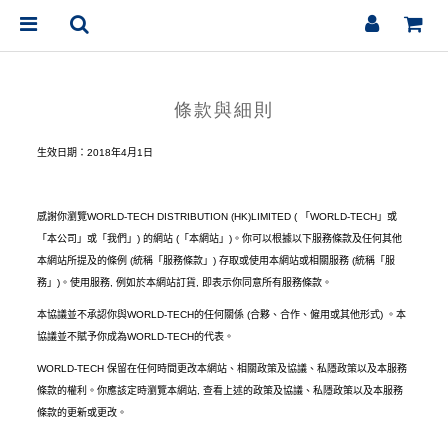
條款與細則
生效日期：
2018
年
4
月
1
日
感謝你瀏覽
WORLD-TECH DISTRIBUTION (HK)LIMITED (
「
WORLD-TECH
」或
「本公司」或「我們」
)
的網站
(
「本網站」
)
。你可以根據以下服務條款及任何其他
本網站所提及的條例
(
統稱「服務條款」
)
存取或使用本網站或相關服務
(
統稱「服
務」
)
。使用服務
,
例如於本網站訂貨
,
即表示你同意所有服務條款。
本協議並不承認你與
WORLD-TECH
的任何關係
(
合夥、合作、僱用或其他形式
)
。本
協議並不賦予你成為
WORLD-TECH
的代表。
WORLD-TECH
保留在任何時間更改本網站、相關政策及協議、私隱政策以及本服務
條款的權利。你應該定時瀏覽本網站
,
查看上述的政策及協議、私隱政策以及本服務
條款的更新或更改。