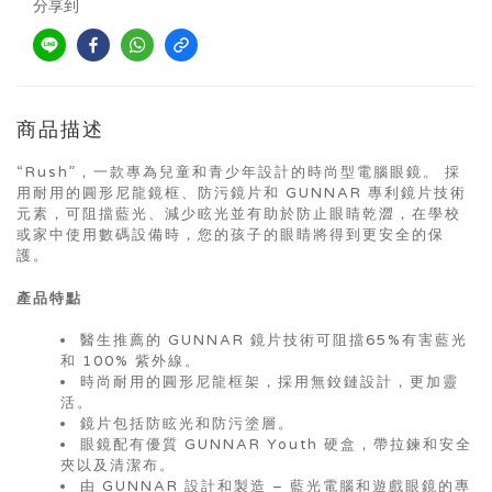
分享到
商品描述
“Rush”，一款專為兒童和青少年設計的時尚型電腦眼鏡。 採
用耐用的圓形尼龍鏡框、防污鏡片和 GUNNAR 專利鏡片技術
元素，可阻擋藍光、減少眩光並有助於防止眼睛乾澀，在學校
或家中使用數碼設備時，您的孩子的眼睛將得到更安全的保
護。
產品特點
醫生推薦的 GUNNAR 鏡片技術可阻擋65%有害藍光
和 100% 紫外線。
時尚耐用的圓形尼龍框架，採用無鉸鏈設計，更加靈
活。
鏡片包括防眩光和防污塗層。
眼鏡配有優質 GUNNAR Youth 硬盒，帶拉鍊和安全
夾以及清潔布。
由 GUNNAR 設計和製造 – 藍光電腦和遊戲眼鏡的專