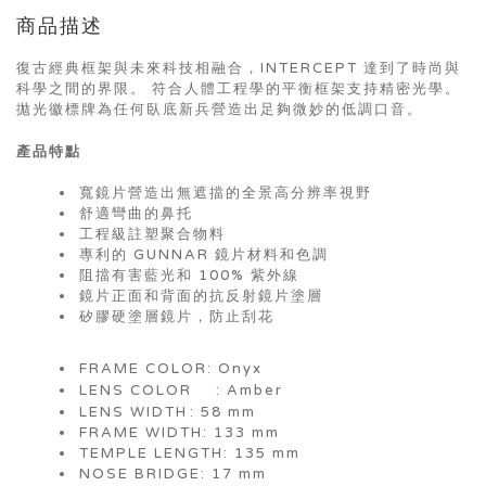
商品描述
復古經典框架與未來科技相融合，INTERCEPT 達到了時尚與
科學之間的界限。 符合人體工程學的平衡框架支持精密光學。
拋光徽標牌為任何臥底新兵營造出足夠微妙的低調口音。
產品特點
寬鏡片營造出無遮擋的全景高分辨率視野
舒適彎曲的鼻托
工程級註塑聚合物料
專利的 GUNNAR 鏡片材料和色調
阻擋有害藍光和 100% 紫外線
鏡片正面和背面的抗反射鏡片塗層
矽膠硬塗層鏡片，防止刮花
FRAME COLOR: Onyx
LENS COLOR
: Amber
LENS WIDTH
: 58 mm
FRAME WIDTH: 133 mm
TEMPLE LENGTH: 135 mm
NOSE BRIDGE: 17 mm