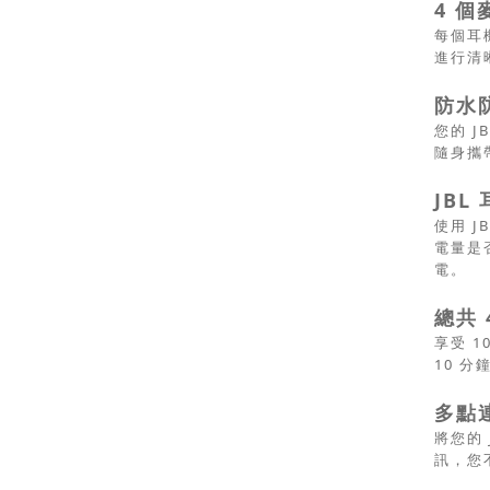
4 
每個耳
進行清
防水
您的 J
隨身攜
JBL
使用 
電量是
電。
總共
享受 
10 
多點
將您的 
訊，您