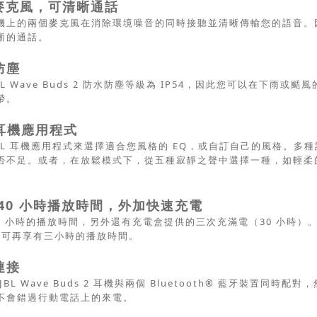
個麥克風，可清晰通話
機上的兩個麥克風在消除環境噪音的同時接聽並清晰傳輸您的語音。
晰的通話。
防塵
BL Wave Buds 2 防水防塵等級為 IP54，因此您可以在下雨或
帶。
 耳機應用程式
JBL 耳機應用程式來選擇適合您風格的 EQ，或自訂自己的風格。
否不足。或者，在放鬆模式下，從五種寂靜之聲中選擇一種，如輕柔
 40 小時播放時間，外加快速充電
10 小時的播放時間，另外還有充電盒提供的三次充滿電（30 小時）。需
分鐘可再享有三小時的播放時間。
連接
JBL Wave Buds 2 耳機與兩個 Bluetooth® 藍牙裝置
不會錯過行動電話上的來電。