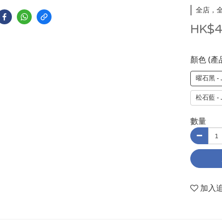
全店，全
HK$4
顏色 (產
曜石黑 - 
松石藍 - 
數量
加入