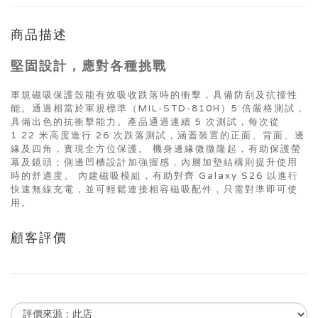
商品描述
堅固設計，應對各種挑戰
軍規磁吸保護殼能有效吸收跌落時的衝擊，具備防刮及抗撞性
能。通過相當於軍規標準（MIL-STD-810H）5 倍嚴格測試，
具備出色的抗衝擊能力。產品通過連續 5 次測試，每次從
1.22 米高度進行 26 次跌落測試，涵蓋裝置的正面、背面、邊
緣及四角，實現全方位保護。 機身邊緣微微隆起，有助保護螢
幕及鏡頭；側邊凹槽設計加強握感，內層加墊結構則提升使用
時的舒適度。 內建磁吸模組，有助對齊 Galaxy S26 以進行
快速無線充電，並可輕鬆連接相容磁吸配件，只需對準即可使
用。
顧客評價