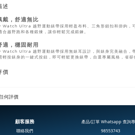
描述
佩戴，舒適無比
axy Watch Ultra 越野運動錶帶採用輕盈布料、三角形鎖扣和
適合越野跑和各種鍛煉，讓你輕鬆完成鍛鍊。
舒適，穩固耐用
axy Watch Ultra 越野運動錶帶採用無錶耳設計，與錶身完美
需輕按錶身的一鍵式按鈕，即可輕鬆更換錶帶，自選專屬風格，省卻
評價
任何評價
顧客服務
產品/訂單 Whatsapp 查詢
聯絡我們
98553743