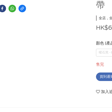
帶
全店，全
HK$6
顏色 (產
曜石黑 - 
售完
貨到通
加入