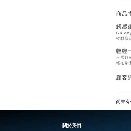
商品
觸感
Gal
收材質
輕輕
只需輕
輕按嶄
顧客
尚未有
關於我們