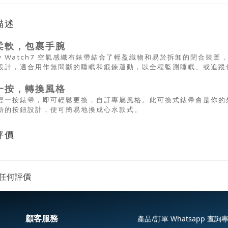
描述
柔軟，包裹手腕
axy Watch7 空氣感織布錶帶結合了輕盈織物和易於拆卸的閉合裝
設計，適合用作無間斷的睡眠和鍛鍊運動，以全程監測睡眠、或追蹤
一按，轉換風格
輕一按錶帶，即可輕鬆更換，自訂專屬風格。此可換式錶帶會是你的
新的按鈕設計，便可簡易地換成心水款式。
評價
任何評價
顧客服務
產品/訂單 Whatsapp 查詢