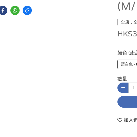
(M/
全店，全
HK$3
顏色 (產
藍白色 - 
數量
加入