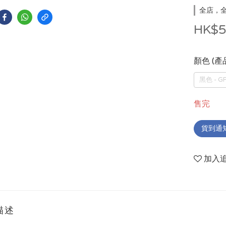
全店，全
HK$5
顏色 (產
黑色 - G
售完
貨到通
加入
描述