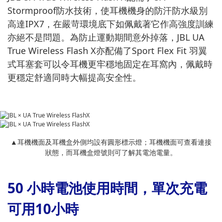
Stormproof防水技術，使耳機機身的防汗防水級別
高達IPX7，在嚴苛環境底下如佩戴著它作高強度訓練
亦絕不是問題。為防止運動期間意外掉落，JBL UA
True Wireless Flash X亦配備了Sport Flex Fit 羽翼
式耳塞套可以令耳機更牢穩地固定在耳窩內，佩戴時
更穩定舒適同時大幅提高安全性。
▲耳機機面及耳機盒外側均設有圓形標示燈；耳機機面可查看連接
狀態，而耳機盒燈號則可了解其電池電量。
50 小時電池使用時間，單次充電
可用10小時