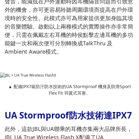
聲音，能減低在戶外運動時因耳機隔音問題而引致意
外的機會，亦可更容易聆聽周圍環境而提高在戶外環
境時的安全性。此模式亦可為用家提供更加身臨其境
的音樂體驗。啟動以上兩種模式的實際操作亦非常簡
便，只需在佩戴左右耳機的時侯點擊左邊耳機的多功
能鍵一次和兩次便可分別轉換成TalkThru 及
Ambient Aware模式。
▲ 配備IPX7級防汗防水技術的UA Stormproof 機身及防滑Sport
Flex Fit 羽翼式耳塞。
UA Stormproof防水技術達IPX7
此外，這款JBL與UA聯乘的耳機亦集兩大品牌所長，
JBL UA True Wireless Flash X配備了UA