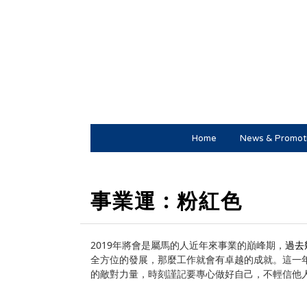
Home
News & Promot
事業
運 : 粉紅色
2019年將會是屬馬的人近年來事業的巔峰期，
過去
全方位的發展，那麼工作就會有卓越的成就。這一
的敵對力量，時刻謹記要專心做好自己，不輕信他