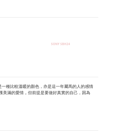
SONY SBH24
是一種比較溫暖的顏色，亦是這一年屬馬的人的感情
獲美滿的愛情
，
但前提是要做好真實的自己，因為