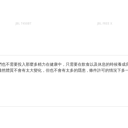
JBL T450BT
JBL FREE X
們也不需要投入那麼多精力在健康中，只需要在飲食以及休息的時候養成
雖然體質不會有太大變化，但也不會有太多的隱患
條件許可的情況下多
，