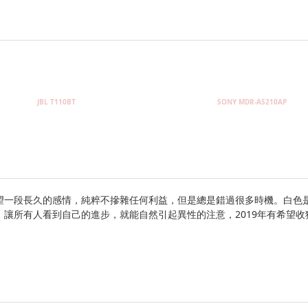
JBL T110BT
SONY MDR-AS210AP
望一段長久的感情，純粹不摻雜任何利益，但是總是錯過很多時機。白色
，
讓所有人看到自己的進步，就能自然引起異性的注意，2019年有希望收