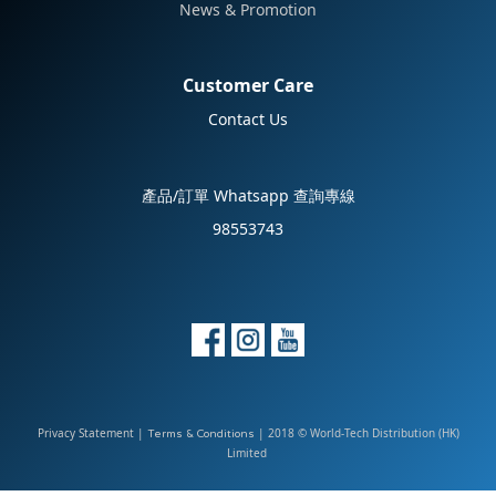
News & Promotion
Customer Care
Contact Us
產品/訂單 Whatsapp 查詢專線
98553743
Privacy Statement
|
| 2018 © World-Tech Distribution (HK)
Terms & Conditions
Limited