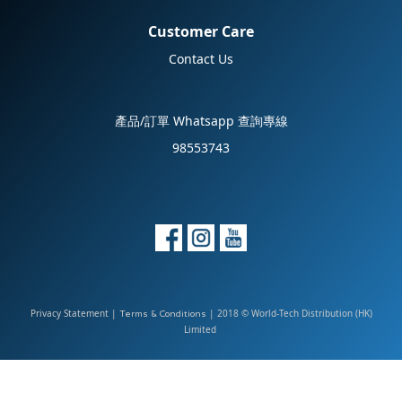
Customer Care
Contact Us
產品/訂單 Whatsapp 查詢專線
98553743
Privacy Statement
|
| 2018 © World-Tech Distribution (HK)
Terms & Conditions
Limited